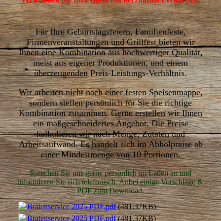
Für Ihre Geburtstagsfeiern, Familienfeste,
Firmenveranstaltungen und Grillfest bieten wir
Ihnen eine Kombination aus hochwertiger Qualität,
meist aus eigener Produktionen, und einem
überzeugenden Preis-Leistungs-Verhältnis.
Wir arbeiten nicht nach einer festen Speisenmappe,
sondern stellen persönlich für Sie die richtige
Kombination zusammen. Gerne erstellen wir Ihnen
ein maßgeschneidertes Angebot. Die Preise
kalkulieren wir nach Menge, Zutaten und
Arbeitsaufwand. Es handelt sich im Abholpreise ab
einer Mindestmenge von 10 Portionen.
Sprechen Sie uns gerne persönlich im Laden an und
informieren Sie sich telefonisch. Anbei einige Vorschläge &
PDF zum Download.
Bratenservice 2025 PDF.pdf
(481.37KB)
Bratenservice 2025 PDF.pdf
(481.37KB)