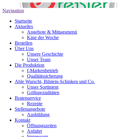
Navigation
Startseite
Aktuelles
Angebote & Mittagsmenü
Käse der Woche
Bestellen
Über Uns
Unsere Geschichte
Unser Team
Die Produktion
f-Markenbetrieb
Qualitätssicherung
Ahle Wurscht, Bilstein-Schinken und Co.
Unser Sortiment
Grillspezialitäten
Bratenservice
Rezepte
Stellenangebote
Ausbildung
Kontakt
Öffnungszeiten
Anfahrt
Impressum