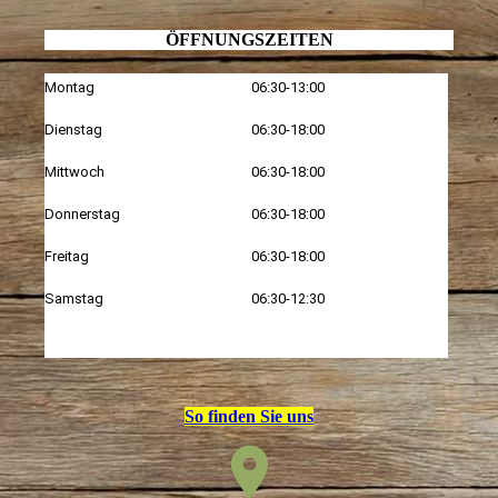
ÖFFNUNGSZEITEN
Montag
06:30-13:00
Dienstag
06:30-18:00
Mittwoch
06:30-18:00
Donnerstag
06:30-18:00
Freitag
06:30-18:00
Samstag
06:30-12:30
So finden Sie uns